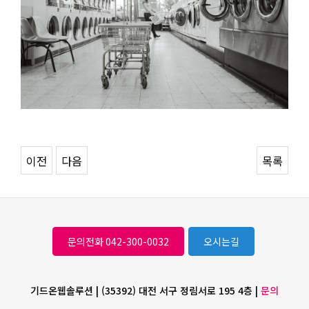
이전
다음
목록
문의전화 042-300-0032
오시는길
기드온웹솔루션 | (35392) 대전 서구 정림서로 195 4층 |
문의