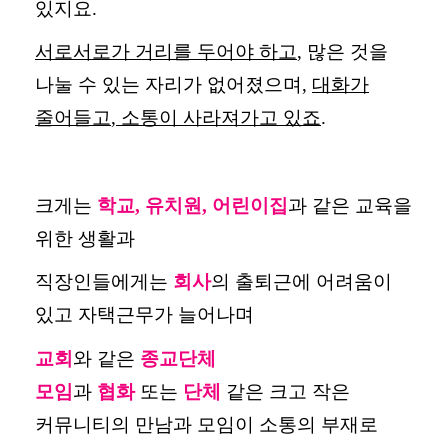
있지요
.
서로서로가 거리를 두어야 하고
,
많은 것을
나눌 수 있는 자리가 없어졌으며
,
대화가
줄어들고
,
소통이 사라져가고 있죠
.
크게는
학교
,
유치원
,
어린이집
과 같은 교육을
위한 생활과
직장인들에게는
회사
의 출퇴근에 어려움이
있고 자택근무가 늘어나며
교회
와 같은
종교단체
모임
과
협화
또는
단체
같은 크고 작은
커뮤니티의 만남과 모임이 소통의 부재로