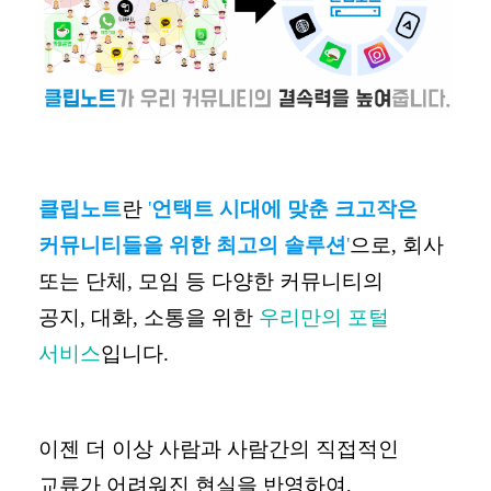
클립노트
란
'
언택트 시대에 맞춘 크고작은
커뮤니티들을 위한 최고의 솔루션
'
으로
,
회사
또는 단체
,
모임 등 다양한 커뮤니티의
공지
,
대화
,
소통을 위한
우리만의 포털
서비스
입니다.
이젠 더 이상 사람과 사람간의 직접적인
교류가 어려워진 현실을 반영하여
,